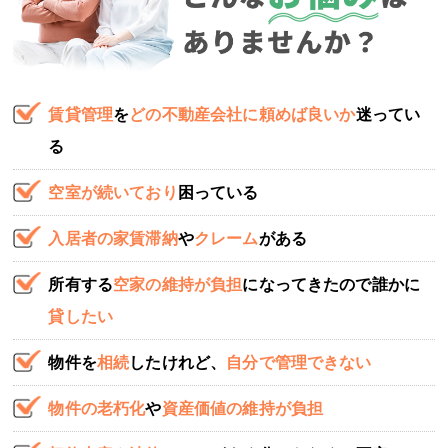
賃貸管理
を
どの不動産会社に頼めば良いか
迷ってい
る
空室が続いており
困っている
入居者の家賃滞納
や
クレーム
がある
所有する
空家の維持が負担
になってきたので誰かに
貸したい
物件を
相続
したけれど、
自分で管理できない
物件の老朽化
や
資産価値の維持が負担